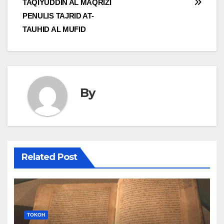
TAQIYUDDIN AL MAQRIZI
navigation
PENULIS TAJRID AT-
TAUHID AL MUFID
By
Related Post
TOKOH