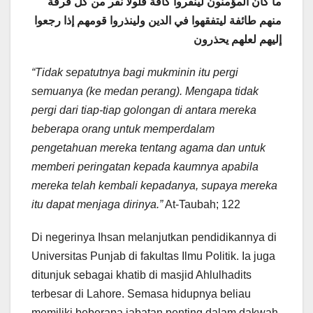
ما كان المؤمنون لينفروا كافة فلولا نفر من كل فرقة
منهم طائفة ليتفقهوا في الدين ولينذروا قومهم إذا رجعوا
إليهم لعلهم يحذرون
“Tidak sepatutnya bagi mukminin itu pergi
semuanya (ke medan perang). Mengapa tidak
pergi dari tiap-tiap golongan di antara mereka
beberapa orang untuk memperdalam
pengetahuan mereka tentang agama dan untuk
memberi peringatan kepada kaumnya apabila
mereka telah kembali kepadanya, supaya mereka
itu dapat menjaga dirinya.”
At-Taubah; 122
Di negerinya Ihsan melanjutkan pendidikannya di
Universitas Punjab di fakultas Ilmu Politik. Ia juga
ditunjuk sebagai khatib di masjid Ahlulhadits
terbesar di Lahore. Semasa hidupnya beliau
memiliki beberapa jabatan penting dalam dakwah