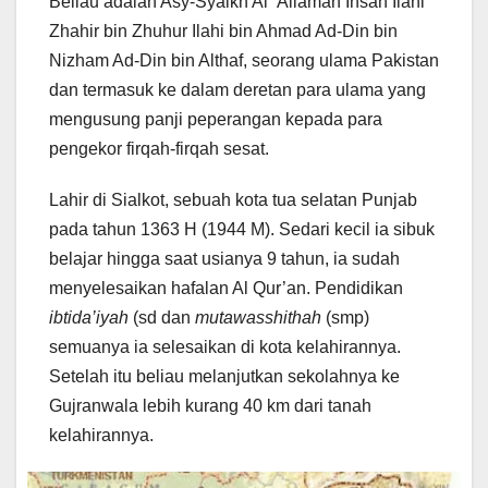
Beliau adalah Asy-Syaikh Al ‘Allamah Ihsan Ilahi
Zhahir bin Zhuhur Ilahi bin Ahmad Ad-Din bin
Nizham Ad-Din bin Althaf, seorang ulama Pakistan
dan termasuk ke dalam deretan para ulama yang
mengusung panji peperangan kepada para
pengekor firqah-firqah sesat.
Lahir di Sialkot, sebuah kota tua selatan Punjab
pada tahun 1363 H (1944 M). Sedari kecil ia sibuk
belajar hingga saat usianya 9 tahun, ia sudah
menyelesaikan hafalan Al Qur’an. Pendidikan
ibtida’iyah
(sd dan
mutawasshithah
(smp)
semuanya ia selesaikan di kota kelahirannya.
Setelah itu beliau melanjutkan sekolahnya ke
Gujranwala lebih kurang 40 km dari tanah
kelahirannya.