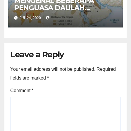
MENGENAL BEBERAPA
PENGUASA DAULAH
UTSMANIYAH
JUL 24, 2020
Leave a Reply
Your email address will not be published.
Required
fields are marked
*
Comment
*