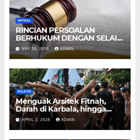
ARTIKEL
RINCIAN PERSOALAN
BERHUKUM DENGAN SELAIN
HUKUM ALLAH DALAM
MAY 30, 2026
ADMIN
KITAB AT-TAMHID SYARAH
KITAB AT-TAUHID
BULETIN
Menguak Arsitek Fitnah,
Darah di Karbala, hingga
Lahirnya Sekte-sekte serta
APRIL 2, 2026
ADMIN
Mitos Imam Gaib