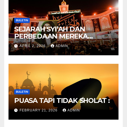
BULETIN
SEJARAH SYI’AH DAN
PERBEDAAN MEREKA
ANTARA DULU DAN
APRIL 2, 2026
ADMIN
SEKARANG
BULETIN
PUASA TAPI TIDAK SHOLAT :
FEBRUARY 21, 2026
ADMIN