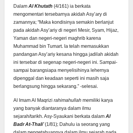
Dalam
Al Khutath
(4/161) ia berkata
mengomentari tersebarnya akidah Asy’ary di
zamannya; “Maka kondisinya semakin berlanjut
pada akidah Asy’ariy di negeri Mesir, Syam, Hijaz,
Yaman dan negeri-negeri maghrib karena
Muhammad bin Tumart. Ia telah memasukkan
pandangan Asy’ariy kesana hingga jadilah akidah
ini tersebar di segenap negeri-negeri ini. Sampai-
sampai barangsiapa menyelisihinya lehernya
dipenggal dan keadaan seperti ini masih saja
berlangsung hingga sekarang.” -selesai.
Al Imam Al Maqrizi
rahimahullah
memiliki karya
yang banyak diantaranya dalam ilmu
sejarah/tarikh. Asy-Syaukani berkata dalam
Al
Badr At-Thali’
(1/81); Dahulu ia seorang yang
dalam pengetahuannya dalam ilmu sejarah pada