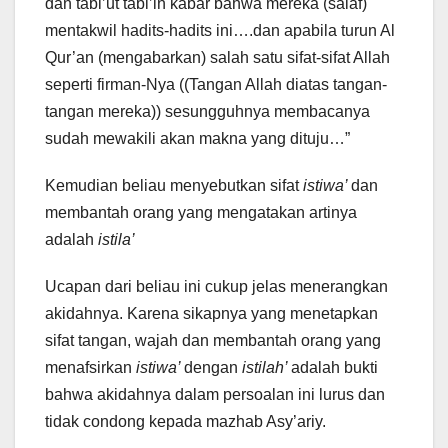
dan tabi’ut tabi’in kabar bahwa mereka (salaf)
mentakwil hadits-hadits ini….dan apabila turun Al
Qur’an (mengabarkan) salah satu sifat-sifat Allah
seperti firman-Nya ((Tangan Allah diatas tangan-
tangan mereka)) sesungguhnya membacanya
sudah mewakili akan makna yang dituju…”
Kemudian beliau menyebutkan sifat
istiwa’
dan
membantah orang yang mengatakan artinya
adalah
istila’
Ucapan dari beliau ini cukup jelas menerangkan
akidahnya. Karena sikapnya yang menetapkan
sifat tangan, wajah dan membantah orang yang
menafsirkan
istiwa’
dengan
istilah’
adalah bukti
bahwa akidahnya dalam persoalan ini lurus dan
tidak condong kepada mazhab Asy’ariy.