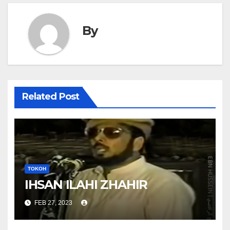
By
Related Post
TOKOH
IHSAN ILAHI ZHAHIR
FEB 27, 2023