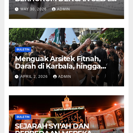
HUKUM ALLAH DALAM
MAY 30, 2026
ADMIN
KITAB AT-TAMHID SYARAH
KITAB AT-TAUHID
BULETIN
Menguak Arsitek Fitnah,
Darah di Karbala, hingga
Lahirnya Sekte-sekte serta
APRIL 2, 2026
ADMIN
Mitos Imam Gaib
BULETIN
SEJARAH SYI’AH DAN