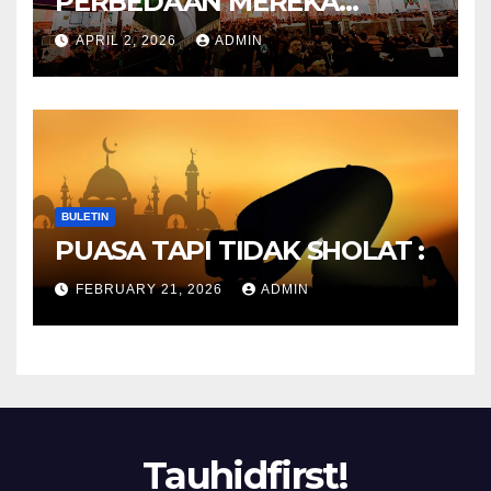
PERBEDAAN MEREKA
ANTARA DULU DAN
APRIL 2, 2026
ADMIN
SEKARANG
BULETIN
PUASA TAPI TIDAK SHOLAT :
FEBRUARY 21, 2026
ADMIN
Tauhidfirst!