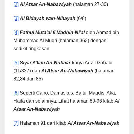
[2]
Al Atsar An-Nabawiyah
(halaman 27-30)
[3]
Al Bidayah wan-Nihayah
(6/8)
[4]
Fathul Muta’al fi Madhin-Ni’al
oleh Ahmad bin
Muhammad Al Muqri (halaman 363) dengan
sedikit ringkasan
[5]
Siyar A’lam An-Nubala’
karya Adz-Dzahabi
(11/337) dan
Al Atsar An-Nabawiyah
(halaman
82,84 dan 85)
[6]
Seperti Cairo, Damaskus, Baitul Maqdis, Aka,
Haifa dan selainnya. Lihat halaman 89-96 kitab
Al
Atsar An-Nabawiyah
[7]
Halaman 91 dari kitab
Al Atsar An-Nabawiyah