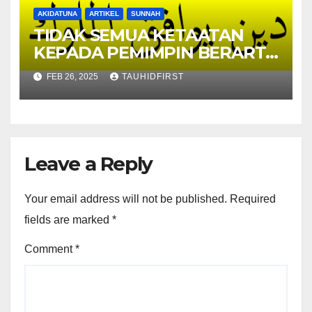
AKIDATUNA
ARTIKEL
SUNNAH
TIDAK SEMUA KETAATAN
KEPADA PEMIMPIN BERARTI
IRJA’ II MENDUDUKKAN
FEB 26, 2025
TAUHIDFIRST
ATSAR NADHR BIN SYUMAIL
YANG DIANDAKLAH KAUM
KHAWARIJ)
Leave a Reply
Your email address will not be published.
Required
fields are marked
*
Comment
*