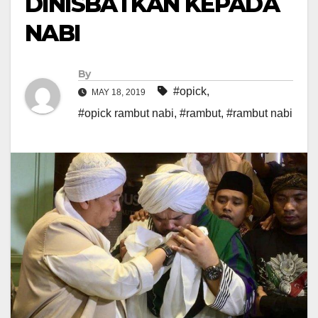
DINISBATKAN KEPADA
NABI
By
#opick
,
MAY 18, 2019
#opick rambut nabi
,
#rambut
,
#rambut nabi