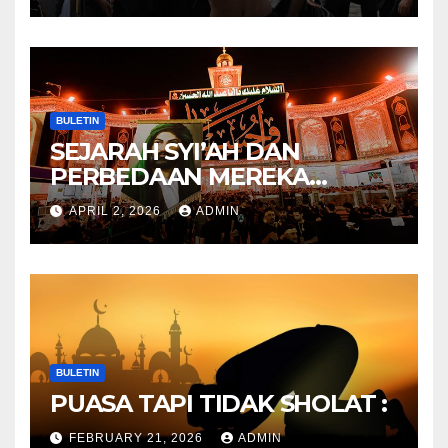
BULETIN
SEJARAH SYI’AH DAN
PERBEDAAN MEREKA
ANTARA DULU DAN
APRIL 2, 2026
ADMIN
SEKARANG
BULETIN
PUASA TAPI TIDAK SHOLAT :
FEBRUARY 21, 2026
ADMIN