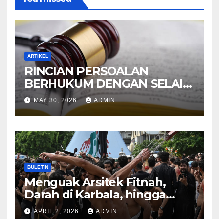
ARTIKEL
RINCIAN PERSOALAN
BERHUKUM DENGAN SELAIN
HUKUM ALLAH DALAM
MAY 30, 2026
ADMIN
KITAB AT-TAMHID SYARAH
KITAB AT-TAUHID
BULETIN
Menguak Arsitek Fitnah,
Darah di Karbala, hingga
Lahirnya Sekte-sekte serta
APRIL 2, 2026
ADMIN
Mitos Imam Gaib