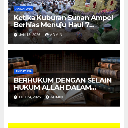
AKIDATUNA
Ketika Kuburan Sunan Ampel
Berhias Menuju Haul 7
Februari 2026
JAN 16, 2026
ADMIN
AKIDATUNA
BERHUKUM DENGAN SELAIN
HUKUM ALLAH DALAM
PANDANGAN ULAMA
OCT 24, 2025
ADMIN
DAKWAH NAJED