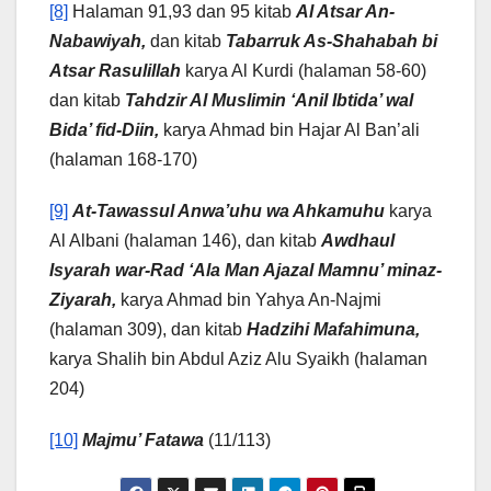
[8]
Halaman 91,93 dan 95 kitab
Al Atsar An-
Nabawiyah,
dan kitab
Tabarruk As-Shahabah bi
Atsar Rasulillah
karya Al Kurdi (halaman 58-60)
dan kitab
Tahdzir Al Muslimin ‘Anil Ibtida’ wal
Bida’ fid-Diin,
karya Ahmad bin Hajar Al Ban’ali
(halaman 168-170)
[9]
At-Tawassul Anwa’uhu wa Ahkamuhu
karya
Al Albani (halaman 146), dan kitab
Awdhaul
Isyarah war-Rad ‘Ala Man Ajazal Mamnu’ minaz-
Ziyarah,
karya Ahmad bin Yahya An-Najmi
(halaman 309), dan kitab
Hadzihi Mafahimuna,
karya Shalih bin Abdul Aziz Alu Syaikh (halaman
204)
[10]
Majmu’ Fatawa
(11/113)