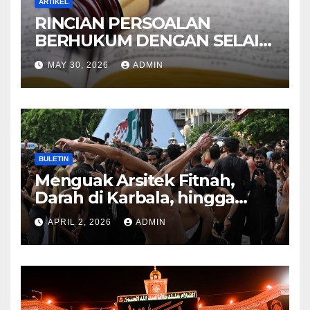
ARTIKEL
RINCIAN PERSOALAN
BERHUKUM DENGAN SELAIN
HUKUM ALLAH DALAM
MAY 30, 2026
ADMIN
KITAB AT-TAMHID SYARAH
KITAB AT-TAUHID
BULETIN
Menguak Arsitek Fitnah,
Darah di Karbala, hingga
Lahirnya Sekte-sekte serta
APRIL 2, 2026
ADMIN
Mitos Imam Gaib