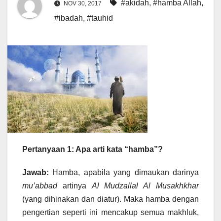
#akidah
,
#hamba Allah
,
NOV 30, 2017
#ibadah
,
#tauhid
Pertanyaan 1: Apa arti kata “hamba”?
Jawab:
Hamba, apabila yang dimaukan darinya
mu’abbad
artinya
Al Mudzallal Al Musakhkhar
(yang dihinakan dan diatur). Maka hamba dengan
pengertian seperti ini mencakup semua makhluk,