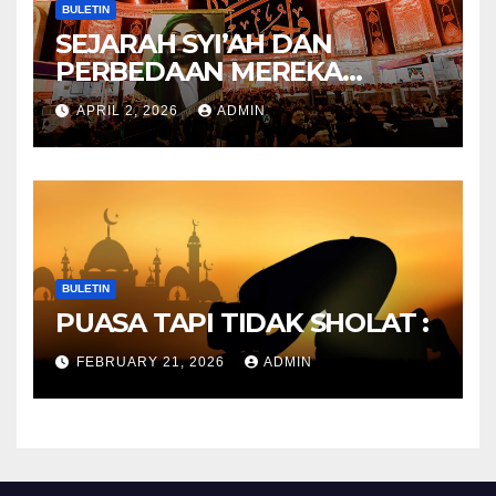
BULETIN
SEJARAH SYI’AH DAN
PERBEDAAN MEREKA
ANTARA DULU DAN
APRIL 2, 2026
ADMIN
SEKARANG
BULETIN
PUASA TAPI TIDAK SHOLAT :
FEBRUARY 21, 2026
ADMIN