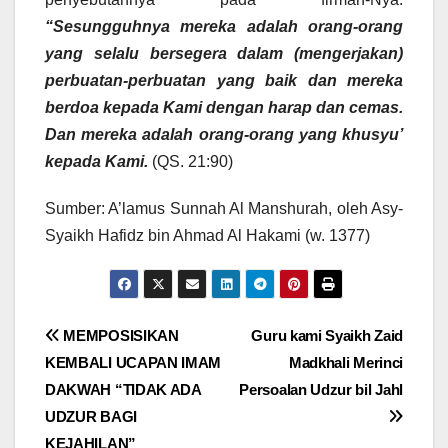
“Sesungguhnya mereka adalah orang-orang
yang selalu bersegera dalam (mengerjakan)
perbuatan-perbuatan yang baik dan mereka
berdoa kepada Kami dengan harap dan cemas.
Dan mereka adalah orang-orang yang khusyu’
kepada Kami.
(QS. 21:90)
Sumber: A’lamus Sunnah Al Manshurah, oleh Asy-
Syaikh Hafidz bin Ahmad Al Hakami (w. 1377)
Post
MEMPOSISIKAN
Guru kami Syaikh Zaid
KEMBALI UCAPAN IMAM
Madkhali Merinci
navigation
DAKWAH “TIDAK ADA
Persoalan Udzur bil Jahl
UDZUR BAGI
KEJAHILAN”