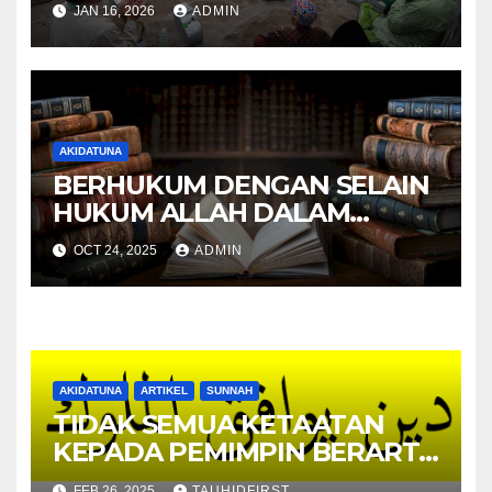
JAN 16, 2026
ADMIN
AKIDATUNA
BERHUKUM DENGAN SELAIN
HUKUM ALLAH DALAM
PANDANGAN ULAMA
OCT 24, 2025
ADMIN
DAKWAH NAJED
AKIDATUNA
ARTIKEL
SUNNAH
TIDAK SEMUA KETAATAN
KEPADA PEMIMPIN BERARTI
IRJA’ II MENDUDUKKAN
FEB 26, 2025
TAUHIDFIRST