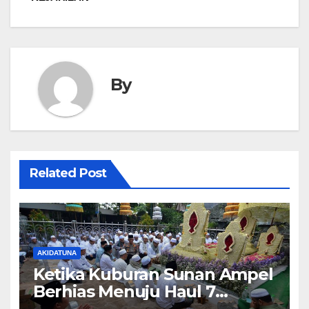
By
Related Post
AKIDATUNA
Ketika Kuburan Sunan Ampel
Berhias Menuju Haul 7
Februari 2026