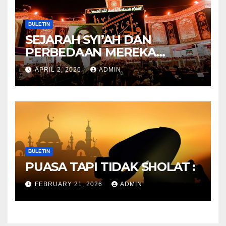
BULETIN
SEJARAH SYI’AH DAN
PERBEDAAN MEREKA
ANTARA DULU DAN
APRIL 2, 2026
ADMIN
SEKARANG
BULETIN
PUASA TAPI TIDAK SHOLAT :
FEBRUARY 21, 2026
ADMIN