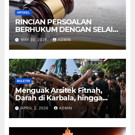
ARTIKEL
RINCIAN PERSOALAN
BERHUKUM DENGAN SELAIN
HUKUM ALLAH DALAM
MAY 30, 2026
ADMIN
KITAB AT-TAMHID SYARAH
KITAB AT-TAUHID
BULETIN
Menguak Arsitek Fitnah,
Darah di Karbala, hingga
Lahirnya Sekte-sekte serta
APRIL 2, 2026
ADMIN
Mitos Imam Gaib