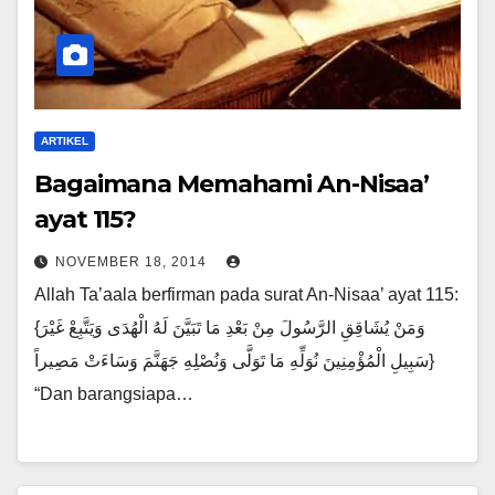
ARTIKEL
Bagaimana Memahami An-Nisaa’
ayat 115?
NOVEMBER 18, 2014
Allah Ta’aala berfirman pada surat An-Nisaa’ ayat 115:
{وَمَنْ يُشَاقِقِ الرَّسُولَ مِنْ بَعْدِ مَا تَبَيَّنَ لَهُ الْهُدَى وَيَتَّبِعْ غَيْرَ
سَبِيلِ الْمُؤْمِنِينَ نُوَلِّهِ مَا تَوَلَّى وَنُصْلِهِ جَهَنَّمَ وَسَاءَتْ مَصِيراً}
“Dan barangsiapa…