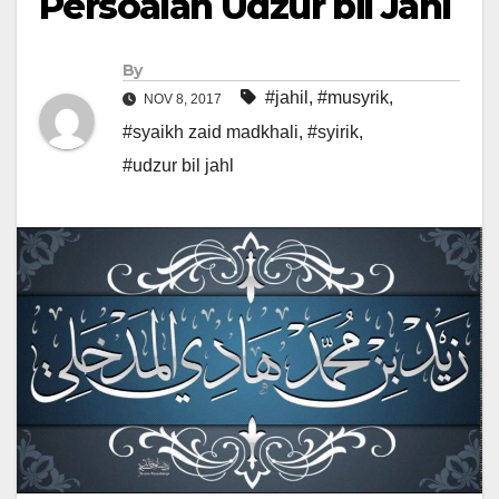
Persoalan Udzur bil Jahl
By
#jahil
,
#musyrik
,
NOV 8, 2017
#syaikh zaid madkhali
,
#syirik
,
#udzur bil jahl