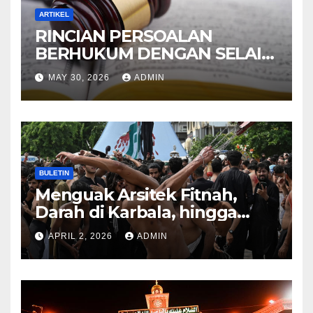
ARTIKEL
RINCIAN PERSOALAN
BERHUKUM DENGAN SELAIN
HUKUM ALLAH DALAM
MAY 30, 2026
ADMIN
KITAB AT-TAMHID SYARAH
KITAB AT-TAUHID
BULETIN
Menguak Arsitek Fitnah,
Darah di Karbala, hingga
Lahirnya Sekte-sekte serta
APRIL 2, 2026
ADMIN
Mitos Imam Gaib