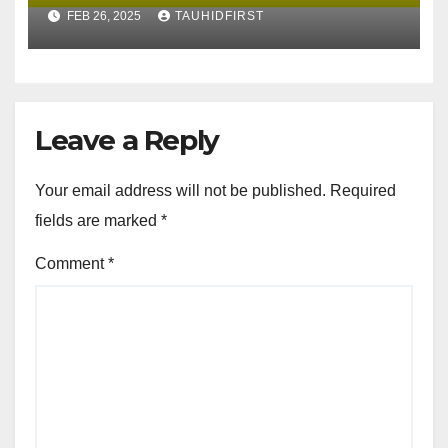
IRJA’ II MENDUDUKKAN
FEB 26, 2025
TAUHIDFIRST
ATSAR NADHR BIN SYUMAIL
YANG DIANDAKLAH KAUM
KHAWARIJ)
Leave a Reply
Your email address will not be published.
Required
fields are marked
*
Comment
*