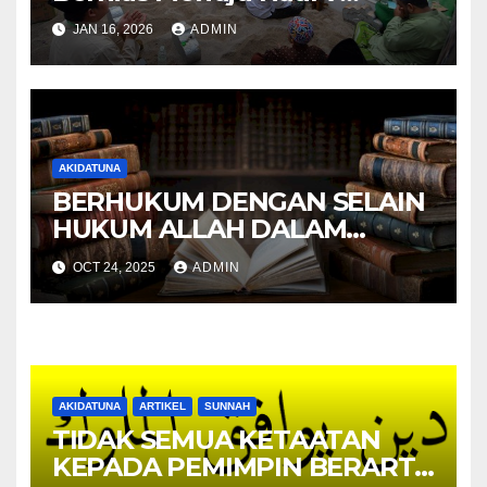
Februari 2026
JAN 16, 2026
ADMIN
AKIDATUNA
BERHUKUM DENGAN SELAIN
HUKUM ALLAH DALAM
PANDANGAN ULAMA
OCT 24, 2025
ADMIN
DAKWAH NAJED
AKIDATUNA
ARTIKEL
SUNNAH
TIDAK SEMUA KETAATAN
KEPADA PEMIMPIN BERARTI