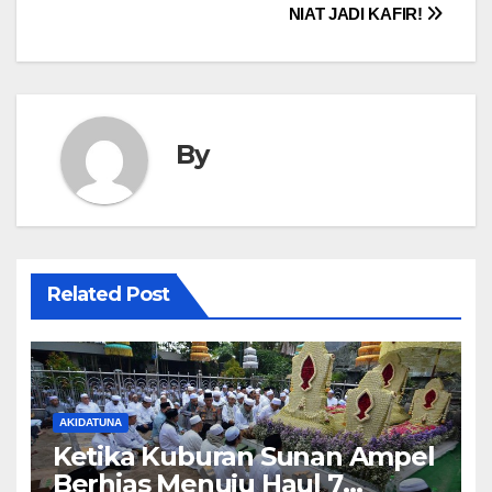
navigation
NIAT JADI KAFIR!
By
Related Post
AKIDATUNA
Ketika Kuburan Sunan Ampel
Berhias Menuju Haul 7