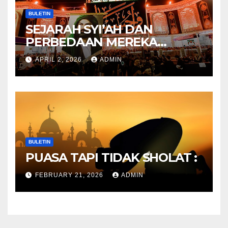
BULETIN
SEJARAH SYI’AH DAN
PERBEDAAN MEREKA
ANTARA DULU DAN
APRIL 2, 2026
ADMIN
SEKARANG
BULETIN
PUASA TAPI TIDAK SHOLAT :
FEBRUARY 21, 2026
ADMIN