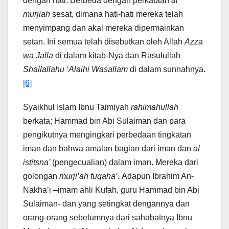
dengan hati. Berbeda dengan perkataan
al
murjiah
sesat, dimana hati-hati mereka telah
menyimpang dan akal mereka dipermainkan
setan. Ini semua telah disebutkan oleh Allah
Azza
wa Jalla
di dalam kitab-Nya dan Rasulullah
Shallallahu ‘Alaihi Wasallam
di dalam sunnahnya.
[6]
Syaikhul Islam Ibnu Taimiyah
rahimahullah
berkata; Hammad bin Abi Sulaiman dan para
pengikutnya mengingkari perbedaan tingkatan
iman dan bahwa amalan bagian dari iman dan
al
istitsna’
(pengecualian) dalam iman. Mereka dari
golongan
murji’ah fuqaha’.
Adapun Ibrahim An-
Nakha’i –imam ahli Kufah, guru Hammad bin Abi
Sulaiman- dan yang setingkat dengannya dan
orang-orang sebelumnya dari sahabatnya Ibnu