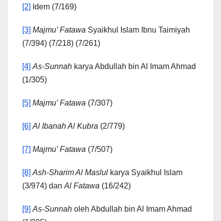
[2]
Idem (7/169)
[3]
Majmu’ Fatawa
Syaikhul Islam Ibnu Taimiyah
(7/394) (7/218) (7/261)
[4]
As-Sunnah
karya Abdullah bin Al Imam Ahmad
(1/305)
[5]
Majmu’ Fatawa
(7/307)
[6]
Al Ibanah Al Kubra
(2/779)
[7]
Majmu’ Fatawa
(7/507)
[8]
Ash-Sharim Al Maslul
karya Syaikhul Islam
(3/974) dan
Al Fatawa
(16/242)
[9]
As-Sunnah
oleh Abdullah bin Al Imam Ahmad