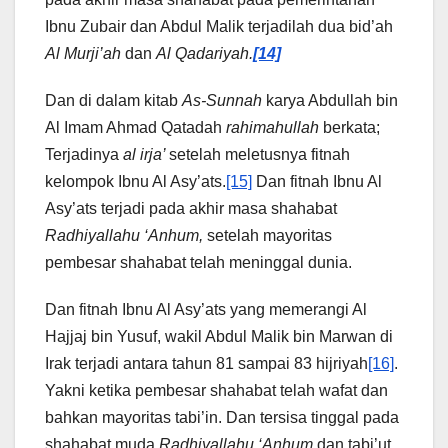
Ibnu Zubair dan Abdul Malik terjadilah dua bid’ah
Al Murji’ah
dan
Al Qadariyah.
[14]
Dan di dalam kitab
As-Sunnah
karya Abdullah bin
Al Imam Ahmad Qatadah
rahimahullah
berkata;
Terjadinya
al irja’
setelah meletusnya fitnah
kelompok Ibnu Al Asy’ats.
[15]
Dan fitnah Ibnu Al
Asy’ats terjadi pada akhir masa shahabat
Radhiyallahu ‘Anhum,
setelah mayoritas
pembesar shahabat telah meninggal dunia.
Dan fitnah Ibnu Al Asy’ats yang memerangi Al
Hajjaj bin Yusuf, wakil Abdul Malik bin Marwan di
Irak terjadi antara tahun 81 sampai 83 hijriyah
[16]
.
Yakni ketika pembesar shahabat telah wafat dan
bahkan mayoritas tabi’in. Dan tersisa tinggal pada
shahabat muda
Radhiyallahu ‘Anhum
dan tabi’ut