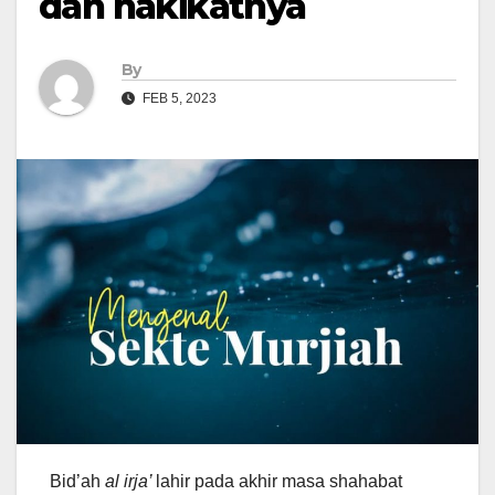
dan hakikatnya
By
FEB 5, 2023
Bid’ah
al irja’
lahir pada akhir masa shahabat