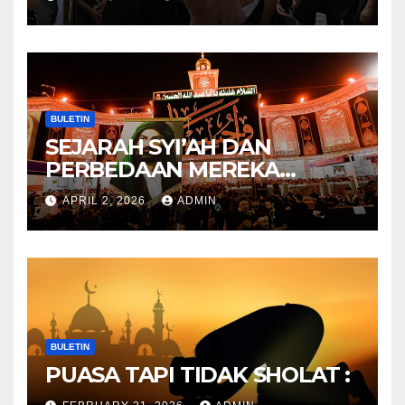
Mitos Imam Gaib
BULETIN
SEJARAH SYI’AH DAN
PERBEDAAN MEREKA
ANTARA DULU DAN
APRIL 2, 2026
ADMIN
SEKARANG
BULETIN
PUASA TAPI TIDAK SHOLAT :