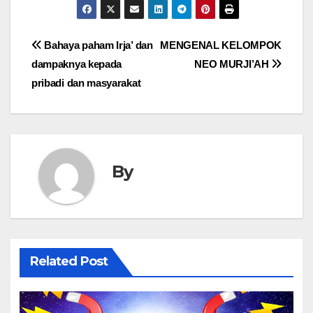
Post
Bahaya paham Irja’ dan
MENGENAL KELOMPOK
dampaknya kepada
NEO MURJI’AH
navigation
pribadi dan masyarakat
By
Related Post