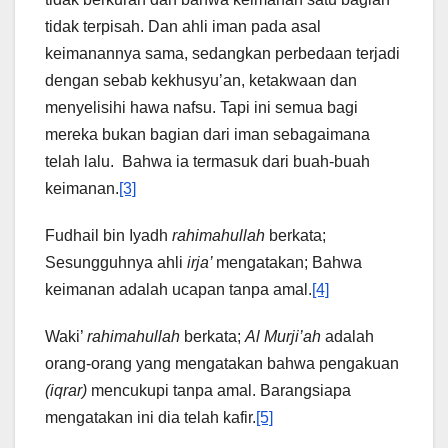
tidak terpisah. Dan ahli iman pada asal
keimanannya sama, sedangkan perbedaan terjadi
dengan sebab kekhusyu’an, ketakwaan dan
menyelisihi hawa nafsu. Tapi ini semua bagi
mereka bukan bagian dari iman sebagaimana
telah lalu. Bahwa ia termasuk dari buah-buah
keimanan.
[3]
Fudhail bin Iyadh
rahimahullah
berkata;
Sesungguhnya ahli
irja’
mengatakan; Bahwa
keimanan adalah ucapan tanpa amal.
[4]
Waki’
rahimahullah
berkata;
Al Murji’ah
adalah
orang-orang yang mengatakan bahwa pengakuan
(iqrar)
mencukupi tanpa amal. Barangsiapa
mengatakan ini dia telah kafir.
[5]