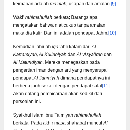
keimanan adalah
ma’rifah,
ucapan dan amalan.
[9]
Waki’
rahimahullah
berkata; Barangsiapa
mengatakan bahwa niat cukup tanpa amalan
maka dia kafir. Dan ini adalah pendapat Jahm.
[10]
Kemudian lahirlah
irja’
ahli kalam dari
Al
Karramiyah, Al Kullabiyah
dan
Al ‘Asya’irah
dan
Al Maturidiyah.
Mereka menegaskan pada
pengertian iman dengan arti yang menyerupai
pendapat
Al Jahmiyah
dimana pendapatnya ini
berbeda jauh sekali dengan pendapat salaf
[11]
.
Akan datang pembicaraan akan sedikit dari
persoalan ini.
Syaikhul Islam Ibnu Taimiyah
rahimahullah
berkata; Pada akhir masa shahabat muncul
Al