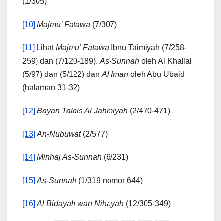
(1/305)
[10]
Majmu’ Fatawa
(7/307)
[11]
Lihat
Majmu’ Fatawa
Ibnu Taimiyah (7/258-
259) dan (7/120-189).
As-Sunnah
oleh Al Khallal
(5/97) dan (5/122) dan
Al Iman
oleh Abu Ubaid
(halaman 31-32)
[12]
Bayan Talbis Al Jahmiyah
(2/470-471)
[13]
An-Nubuwat
(2/577)
[14]
Minhaj As-Sunnah
(6/231)
[15]
As-Sunnah
(1/319 nomor 644)
[16]
Al Bidayah wan Nihayah
(12/305-349)