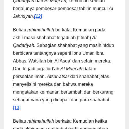
Qadariyah
dan
Al Murji’ah,
kemudian setelah
berlalunya pembesar-pembesar tabi’in muncul
Al
Jahmiyah.
[12]
Beliau
rahimahullah
berkata; Kemudian pada
akhir masa shahabat terjadilah (fitnah)
Al
Qadariyah.
Sebagian shahabat yang masih hidup
berbicara tentangnya seperti Ibnu Umar, Ibnu
Abbas, Watsilah bin Al Asqa’ dan selain mereka.
Dan terjadi juga bid’ah
Al Murji’ah
dalam
persoalan iman.
Atsar-atsar
dari shahabat jelas
menyelisihi mereka dan bahwa mereka
mengatakan keimanan bertambah dan berkurang
sebagaimana yang didapati dari para shahabat.
[13]
Beliau
rahimahullah
berkata; Kemudian ketika
pada akhir masa shahabat pada pemerintahan