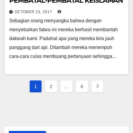
PEMBATAL-PEMBATAL KEISLAMAN
OCTOBER 23, 2017
Sebagian orang menyangka bahwa dengan
menyebarkan fatwa ini mereka berhasil membantah
dakwah kami. Padahal apa yang mereka kira jauh
panggang dari api. Ditambah mereka menempuh
cara-cara culas membuang pertanyaan sehingga…
Posts
1
2
…
6
pagination