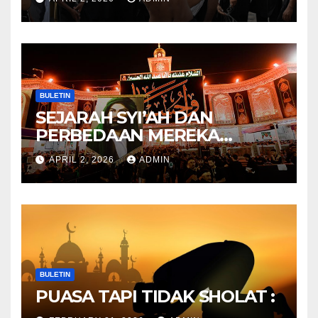
Mitos Imam Gaib
BULETIN
SEJARAH SYI’AH DAN
PERBEDAAN MEREKA
ANTARA DULU DAN
APRIL 2, 2026
ADMIN
SEKARANG
BULETIN
PUASA TAPI TIDAK SHOLAT :