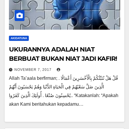
AKIDATUNA
UKURANNYA ADALAH NIAT
BERBUAT BUKAN NIAT JADI KAFIR!
NOVEMBER 7, 2017
Allah Ta’aala berfirman; قُلْ هَلْ نُنَبِّئُكُمْ بِالْأَخْسَرِينَ أَعْمَالًا .
الَّذِينَ ضَلَّ سَعْيُهُمْ فِي الْحَيَاةِ الدُّنْيَا وَهُمْ يَحْسَبُونَ أَنَّهُمْ
يُحْسِنُونَ صُنْعًا . أُولَئِكَ الَّذِينَ كَفَرُوا.. “Katakanlah: “Apakah
akan Kami beritahukan kepadamu…