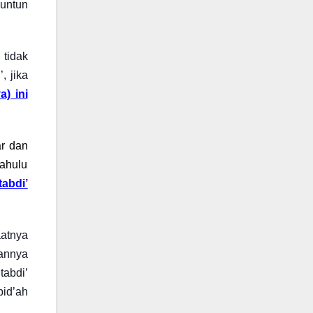
nuntun
 tidak
, jika
) ini
ar dan
dahulu
tabdi’
aatnya
hannya
tabdi’
bid’ah