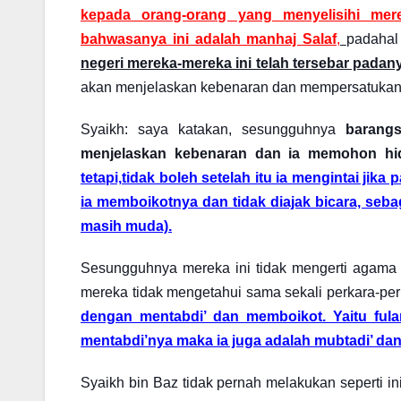
kepada orang-orang yang menyelisihi me
bahwasanya ini adalah manhaj Salaf
,
padahal
negeri mereka-mereka ini telah tersebar padanya
akan menjelaskan kebenaran dan mempersatukan
Syaikh: saya katakan, sesungguhnya
barangs
menjelaskan kebenaran dan ia memohon hid
tetapi,
tidak boleh setelah itu ia mengintai jika 
ia memboikotnya dan tidak diajak bicara, seb
masih muda).
Sesungguhnya mereka ini tidak mengerti agama s
mereka tidak mengetahui sama sekali perkara-pe
dengan mentabdi’ dan memboikot. Yaitu fula
mentabdi’nya maka ia juga adalah mubtadi’ dan 
Syaikh bin Baz tidak pernah melakukan seperti in