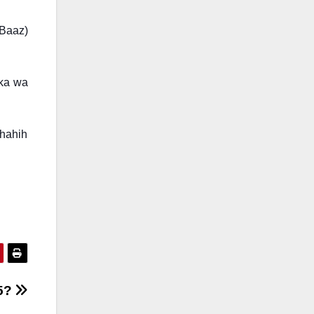
 Baaz)
uka wa
Shahih
15?