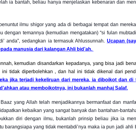
telah ia bantah, beliau hanya menjelaskan kebenaran dan me
enuntut ilmu shigor yang ada di berbagai tempat dan mereka
mu dengan temannya (kemudian mengatakan) “si fulan mubtadi’
di’ anda”, sedangkan ia termasuk Ahlussunnah.
Ucapan (saya
pada manusia dari kalangan Ahli bid’ah.
ssunnah, kemudian disandarkan kepadanya, yang bisa jadi ben
 ini tidak diperbolehkan , dan hal ini tidak dikenal dari pen
 jika terjadi kekeliruan dari mereka, ia diboikot dan di 
’ahkan atau memboikotnya, ini bukanlah manhaj Salaf.
n Baaz yang Allah telah menjadikannya bermanfaat dan manf
u didapatkan kebaikan yang sangat banyak dan bantahan-banta
ukkan diri dengan ilmu, bukanlah prinsip beliau jika ia men
u barangsiapa yang tidak mentabdi’nya maka ia pun jadi ahli 