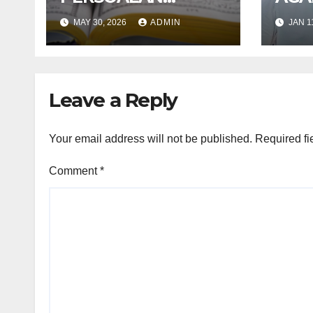
BERHUKUM
i Se
MAY 30, 2026
ADMIN
JAN 1
DENGAN SELAIN
Ket
HUKUM ALLAH
seor
DALAM KITAB AT-
TAMHID SYARAH
Leave a Reply
KITAB AT-TAUHID
Your email address will not be published.
Required fi
Comment
*