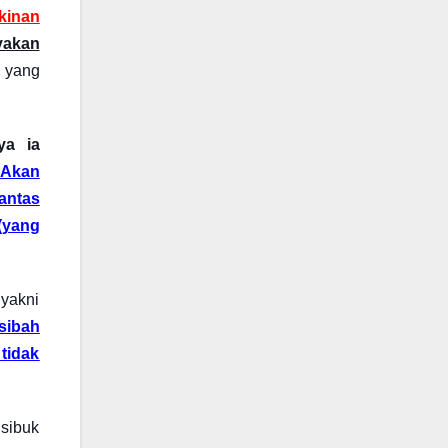
kinan
yakan
) yang
ya ia
Akan
lantas
(yang
 yakni
sibah
tidak
 sibuk