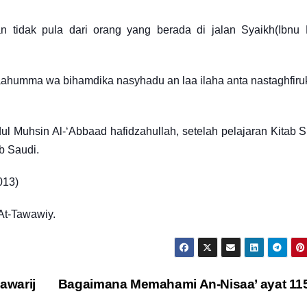
dan tidak pula dari orang yang berada di jalan Syaikh(Ibnu
ahumma wa bihamdika nasyhadu an laa ilaha anta nastaghfir
ul Muhsin Al-‘Abbaad hafidzahullah, setelah pelajaran Kitab 
b Saudi.
013)
At-Tawawiy.
awarij
Bagaimana Memahami An-Nisaa’ ayat 1