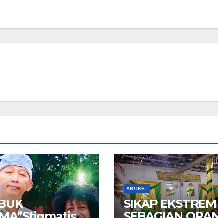
ARTIKEL
BUK
SIKAP EKSTREM
MA”Stigmatisas
SEBAGIAN ORA