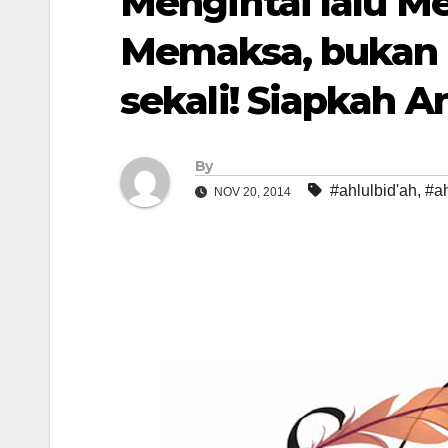
Mengintai lalu M
Memaksa, bukan 
sekali! Siapkah A
By
#ahlulbid'ah
,
#a
NOV 20, 2014