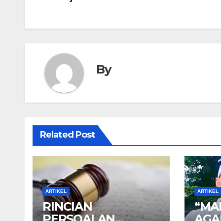
navigation
By
Related Post
ARTIKEL
ARTIKEL
RINCIAN
“MA
PERSOALAN
AGA