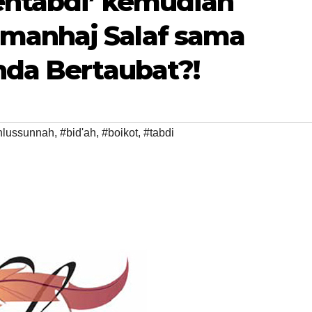
entabdi’ kemudian
manhaj Salaf sama
nda Bertaubat?!
hlussunnah
,
#bid'ah
,
#boikot
,
#tabdi