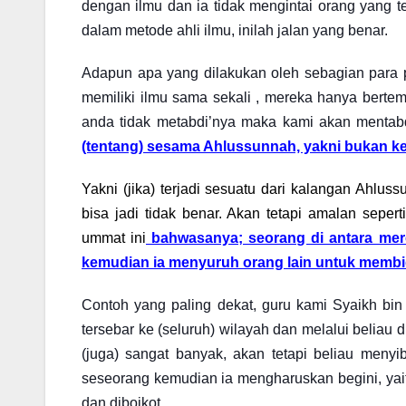
dengan ilmu dan ia tidak mengintai orang yang 
dalam metode ahli ilmu, inilah jalan yang benar.
Adapun apa yang dilakukan oleh sebagian para p
memiliki ilmu sama sekali , mereka hanya berte
anda tidak metabdi’nya maka kami akan mentab
(tentang) sesama Ahlussunnah, yakni bukan ke
Yakni (jika) terjadi sesuatu dari kalangan Ahlu
bisa jadi tidak benar. Akan tetapi amalan seperti
ummat ini
bahwasanya; seorang di antara mereka
kemudian ia menyuruh orang lain untuk membid
Contoh yang paling dekat, guru kami Syaikh bi
tersebar ke (seluruh) wilayah dan melalui belia
(juga) sangat banyak, akan tetapi beliau menyib
seseorang kemudian ia mengharuskan begini, yait
dan diboikot.