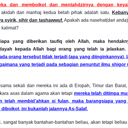
reka dan memboikot dan mentahdzirnya dengan keya
 akidah dan manhaj kedua belah pihak adalah satu.
Keban
 syirik, sihir dan tashawwuf.
Apakah ada nasehat(dari anda
 kalimat?
iapa yang diberikan taufiq oleh Allah, maka hendakn
ayah kepada Allah bagi orang yang telah ia jelaskan.
pada orang tersebut tidak terjadi (apa yang diinginkannya), 
agaimana yang terjadi pada sebagian penuntut ilmu shigor 
ama sekali dan mereka ini ada di Eropah, Timur dan Barat,
rkara asas dalam agama akan tetapi
mereka telah ditimpa mu
n telah membid’ahkan si fulan, maka barangsiapa yang 
diboikot, ini bukanlah jalannya As-Salaf.
i, sangat banyak bantahan-bantahan beliau, akan tetapi beliau