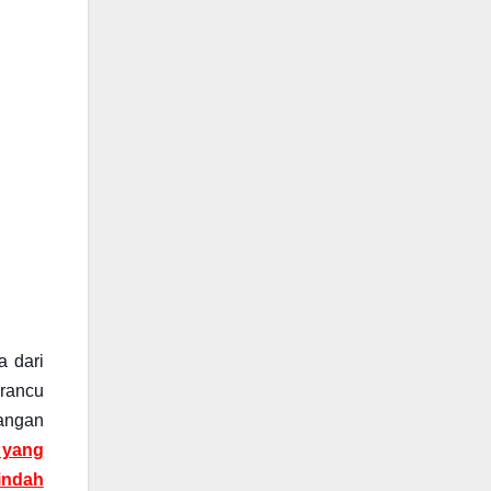
a dari
 rancu
angan
) yang
indah